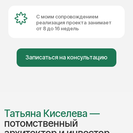
Более 25 лет
Более 2 000 человек
опыта в архитектуре
живут и ведут бизнес
и дизайне
в интерьерах,
созданных мной
Сотни успешных проектов в премиум-
сегменте, реализованных с инвесторами
Кейсы