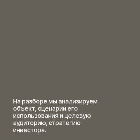
Девелоперам и застройщикам
Благодаря консультации
вы поймете, как через
планировочные, дизайнерские
решения или шоурумы повысить
ликвидность и ценность
недвижимости для реальных
покупателей вашего объекта
После консультации