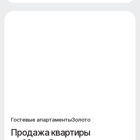
— Утверждение концепции
пространства
— Поиск и тендер подрядчиков
— Запуск ремонта и реализации
— Поддержка и сопровождение
проекта по договоренности
длительность
стоимость
по запросу
1 неделя
Выбрать
формат
Сопровождение
Полная реализация проекта под моим
руководством:
— Реализация концепции
архитектурного проекта или дизайн-
проекта
— Реализация шоурума,
инвестпроекта под ключ