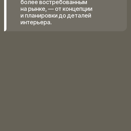
Объект не продается или
продается ниже ожиданий
Хочется из исходного объекта
сделать более ликвидный
и статусный
Непонятно, как выбрать объект для
инвестиций
Команда не умеет
проектировать / строить /
продавать
Я помогу найти решения
за 2 часа с помощью
разбора целевой
аудитории по моему
авторскому методу
Задать свой вопрос