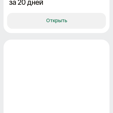
— Управление проектом
— Кураторство
— Обучение отдела продаж
и содействие в продажах готовых
объектов и объектов без отделки
через шоурумы
— Организация конкурса
на проектирование
длительность
стоимость
по запросу
1 месяц
Выбрать
Отзывы о моих
консультациях