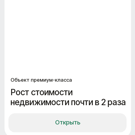
— Анализ и выявление видов целевой
аудитории
— Сессии с представителями ЦА
(не менее 3-х на каждый вид объекта)
— Проверка гипотез
— Варианты планировочных
и стилевых решений для
пространства
— Видеокомментарии ко всем
предлагаемым решениям
длительность
стоимость
1 неделя
350 000₽
Выбрать
формат
Запуск проекта офлайн
— Выезд на объект в любой город
России
— проектная сессия с разбором.