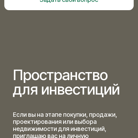
использования и целевую
аудиторию, стратегию
инвестора.
И находим решения, которые
помогают повысить
востребованность, ликвидность
и ценность вашей
недвижимости.
Консультация
подходит:
Собственникам жилья и тем,
кто планирует ими стать