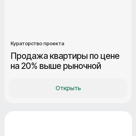
— Создание концепции пространства
под инвестиционный сценарий
— Анализ пространства и планировки
— Схемы планировок, ракурсов
и деталей
— Видеокомментарии ко всем
предлагаемым решениям
— Советы по подбору подрядчиков
— Расчет сроков и бюджета
длительность
Поддержка
стоимость
1 неделя
1 месяц
350 000₽
Выбрать
формат
Для крупных компаний
и застройщиков
— Анализ инвестиционного портфеля
— Выявление скрытых потенциалов
недвижимости в управлении