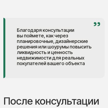
Телеграм
Pinterest
— канал
Интервью
Недвижимость для
со мной
жизни
Работаю с инвесторами, девелоперами
и собственниками недвижимости
в момент развития проекта или
реинвестиций, смены целевой
аудитории или статуса объекта.