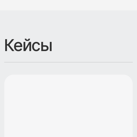
формат
Консультация «Вопрос-ответ»
онлайн
Ответы на конкретные вопросы
Каждый последующий час: 5 000₽
длительность
стоимость
2 часа
50 000₽
Выбрать
формат
Для частных инвесторов
— Разбор личности и образа жизни