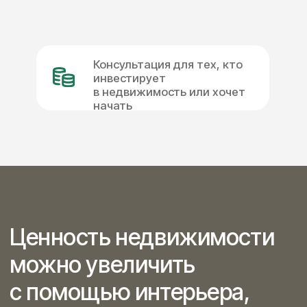
можно увеличить
с помощью интерьера,
логики пространства,
планировки
и позиционирования.
Иногда достаточно нескольких
точечных изменений, чтобы
недвижимость стала более
ликвидной и готовой к продаже
или сдаче.
Я предлагаю конкретные решения,
которые помогут сделать объект
более востребованным
на рынке, — от концепции
и планировки до деталей
интерьера.