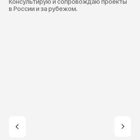
Арт-ивент для ЖК
Продажа на 20% выше рынка
и очередь в лист ожидания
Открыть
Как проходит
консультация?
Для частных инвесторов