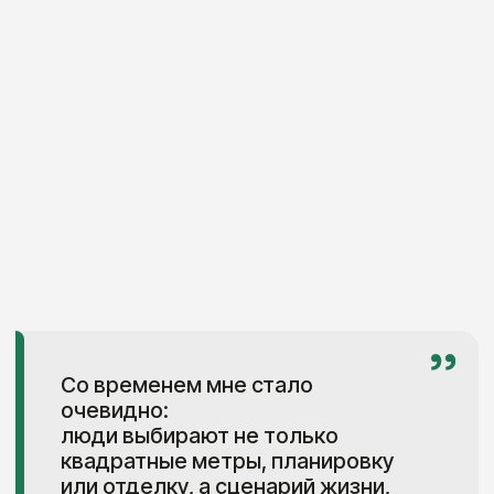
Разбор по авторскому методу:
инвестор как представитель
целевой аудитории.
На консультации
исследуем
ваш
объект и инвестиционные цели: для
кого он создается, как будет
использоваться и что поможет
сделать его более востребованным.
Я анализирую планировку
и пространство
через потребности
определенной ЦА,
предлагаю
варианты изменений и показываю,
как они могут повлиять
на привлекательность объекта для
будущих покупателей или
арендаторов.
После консультации вы получаете
схемы планировок, эскизы